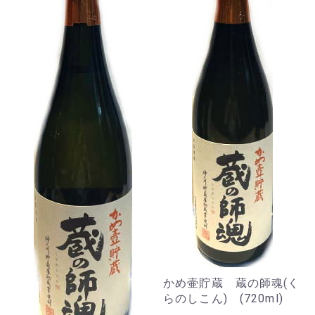
かめ壷貯蔵 蔵の師魂(く
らのしこん) (720ml)