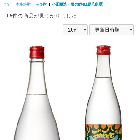
全て
|
本格焼酎
|
芋焼酎
|
小正醸造・蔵の師魂(鹿児島県)
16件
の商品が見つかりました