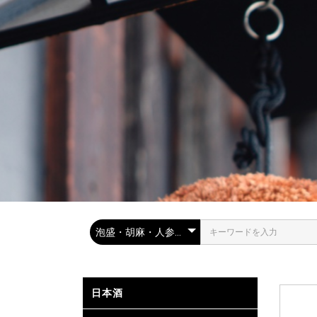
日本酒
金賞受賞
静岡県内
全国の取扱
高級酒・
山廃・生
お燗で美
..
.