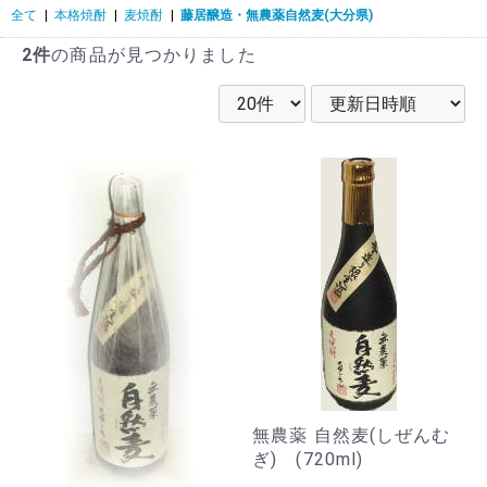
全て
|
本格焼酎
|
麦焼酎
|
藤居醸造・無農薬自然麦(大分県)
2件
の商品が見つかりました
無農薬 自然麦(しぜんむ
ぎ) (720ml)