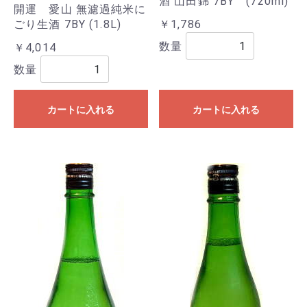
酒 山田錦 7BY (720ml)
開運 愛山 無濾過純米に
ごり生酒 7BY (1.8L)
￥1,786
数量
￥4,014
数量
カートに入れる
カートに入れる