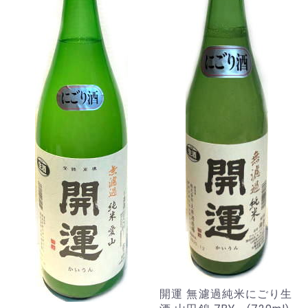
開運 無濾過純米にごり生