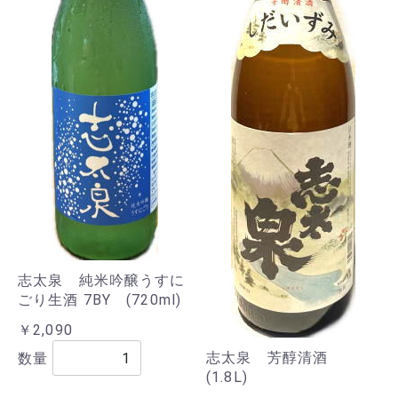
志太泉 純米吟醸うすに
ごり生酒 7BY (720ml)
￥2,090
志太泉 芳醇清酒
数量
(1.8L)