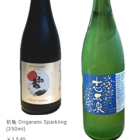
初亀 Origarami Sparkling
(350ml)
￥1,540