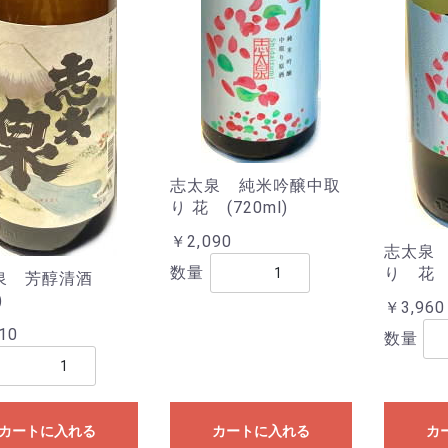
志太泉 純米吟醸中取
り 花 (720ml)
￥2,090
志太泉
数量
り 花 (
泉 芳醇清酒
)
￥3,960
10
数量
カートに入れる
カートに入れる
カ