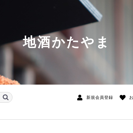
地酒かたやま
新規会員登録
酒
の取扱銘柄
銘柄(北～南)
希少酒
酛系の日本酒
味しい日本酒
開運 粋遙倶楽部PB
開運
開運波瀬正吉・限定酒
初亀・限定酒
初亀
國香
喜久醉
志太泉
正雪
白隠正宗
英君
小夜衣
若竹 おんな泣かせ
天虹
臥龍梅 鳳雛
駿州中屋
高砂
葵天下
富士錦
花の舞
出世城
喜平
萩錦
発泡生酒
白露垂珠 (山形県)
鯉川 (山形県)
上喜元(山形県)
秀鳳(山形県)
鯵ヶ澤(青森県)
南部美人 (岩手県)
雪の茅舎(秋田県)
阿櫻(秋田県)
飛良泉 (秋田県)
蔵王・ZAO (宮城県)
萩の鶴 (宮城県)
天明(福島県)
大那 (栃木県)
望 (栃木県)
文楽 (埼玉県)
出羽鶴 (秋田県)
武勇 (茨城県)
富士大観 (茨城県)
来福 (茨城県)
鶴齢(新潟県)
越路乃紅梅 (新潟県)
ゆきのまゆ (新潟県)
至(新潟県・佐渡島)
菱湖 (新潟県)
三笑楽 (富山県)
宗玄(石川県)
遊穂 (石川県)
七笑(長野県)
九郎右衛門 (長野県)
信州銘醸 (長野県)
蓬莱泉(愛知県)
奥 (愛知県)
長珍 (愛知県)
恵那山 (岐阜県)
W 蓬莱 (岐阜県)
半蔵 (三重県)
鈴鹿川 (三重県)
北島(滋賀県)
萩乃露 (滋賀県)
春鹿 (奈良県)
雑賀 (和歌山県)
七冠馬 (島根県)
龍力(兵庫県)
大典白菊 (岡山県)
神雷(広島県)
亀齢 (広島県)
西條鶴 (広島県)
天寶一(広島県)
獺祭(山口県)
長陽福娘(山口県)
山縣 (山口県)
南 (高知県)
久礼 (高知県)
酔鯨(高知県)
豊能梅 (高知県)
芳水 (徳島県)
白糸 (福岡県)
天吹(佐賀県)
七田 (佐賀県)
基山商店 (佐賀県)
香露 (熊本県)