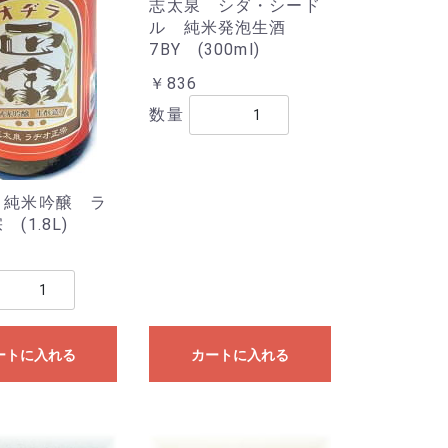
志太泉 シダ・シード
ル 純米発泡生酒
7BY (300ml)
￥836
数量
 純米吟醸 ラ
(1.8L)
ートに入れる
カートに入れる