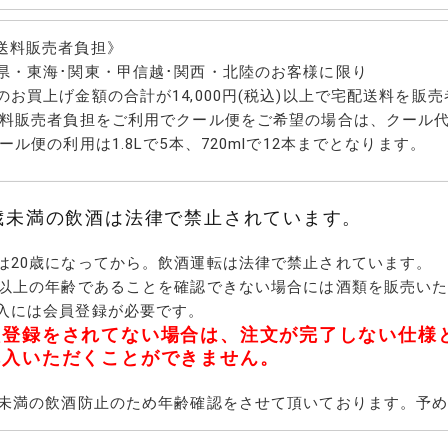
ースの梅酒
(和歌山県)
良県)
系の梅酒
梅酒
ースの梅酒
酎ベースの梅酒
麻・人参焼酎ベースの
ーベースの梅酒
リカーベースの梅酒
ースの梅酒
ある梅酒
った梅酒
めの梅酒
ル度の高い梅酒
送料販売者負担》
焼酎
ば・緑茶・栗・ぶどう
白玉醸造(鹿児島県)
天星酒造(鹿児島県)
KOSEI's 倶楽部(鹿児島県)
神川酒造・瀞とろ(鹿児島県)
小正醸造・蔵の師魂(鹿児島県)
濱田酒造・赤兎馬、鼈、伝(鹿児
大石酒造・鶴見、がんこ焼酎屋
霧島町蒸留所・明るい農村(鹿児
大山酒造・伊佐大泉
太久保酒造・杜の妖精(鹿児島
国分酒造(鹿児島県)
丸西焼酎・むかしむかし、うな
植園酒造・園乃露(鹿児島)
吹上焼酎・風憚(鹿児島県)
吉永酒造・砂のかけはし(鹿児島
神酒造・はげあたま(鹿児島県)
鹿児島酒造・にごり芋(鹿児島
長島研醸・しま美人(鹿児島県)
種子島酒造・九耀(鹿児島県)
寿海酒造・いも美(宮崎県)
古澤醸造・一壷春(宮崎県)
青ヶ島酒造・青酎(東京都・青ヶ
西吉田酒造・つくし(福岡県)
壱岐の蔵酒造株式会社・無一物
柳田酒造・べいすん(宮崎県)
国分酒造・時間の旅(鹿児島県)
藤居醸造・無農薬自然麦(大分
小野酒造・小野屋(大分県)
天山酒造・七田(佐賀県)
池亀酒造・流石(福岡県)
米焼酎・本坊、流石、大石、そ
天山酒造・七田(佐賀県)
県・東海･関東・甲信越･関西・北陸のお客様に限り
島県)
(鹿児島県)
島県)
県)
ぎ(鹿児島県)
県)
県)
島)
(長崎県)
県)
の他
のお買上げ金額の合計が14,000円(税込)以上で宅配送料を
送料販売者負担をご利用でクール便をご希望の場合は、クール
クール便の利用は1.8Lで5本、720mlで12本までとなります。
キュール
・みかん・すだち・レ
ぶどう・桃・イチゴ・
のリキュール
すももなどのリキュー
0歳未満の飲酒は法律で禁止されています。
フト
フト
フト
は20歳になってから。飲酒運転は法律で禁止されています。
歳以上の年齢であることを確認できない場合には酒類を販売い
入には会員登録が必要です。
員登録をされてない場合は、注文が完了しない仕様
購入いただくことができません。
歳未満の飲酒防止のため年齢確認をさせて頂いております。予