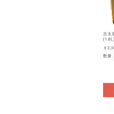
志太
(1.8L
￥3,3
数量