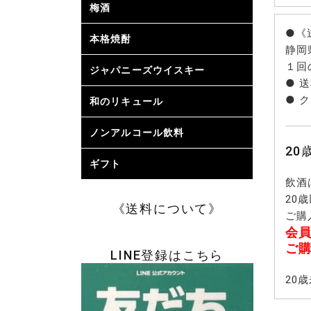
梅酒
日本酒ベ
雑賀梅酒 
梅乃宿 (奈
フルーツ
個性派の
芋焼酎ベ
麦・米焼
泡盛・胡
ブランデ
ホワイト
みりんベ
にごりの
黒糖を使
甘さ控え
アルコー
梅酒
●《
本格焼酎
芋焼酎
麦焼酎
米・酒粕
黒糖焼酎
泡盛・そ
静岡
焼酎
１回
ジャパニーズウイスキー
● 
● 
和のリキュール
柚子のリ
マンゴー
バナナ・
モンなど
すいか・
ル
ノンアルコール飲料
2
ギフト
お歳暮ギ
お中元ギ
父の日ギ
飲酒
20
《送料について》
ご購
会
ご
LINE登録はこちら
20