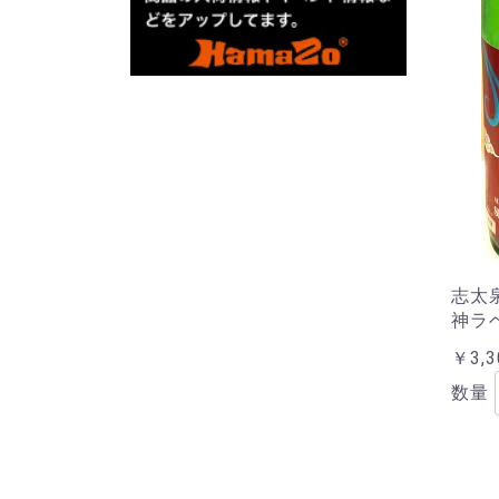
志太
神ラベル
￥3,3
数量