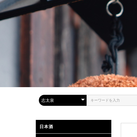
日本酒
金賞受賞
静岡県内
全国の取扱
高級酒・
山廃・生
お燗で美
..
.