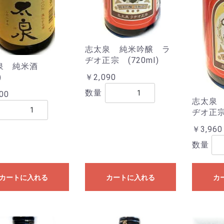
志太泉 純米吟醸 ラ
ヂオ正宗 (720ml)
泉 純米酒
)
￥2,090
数量
00
志太泉
ヂオ正宗 
￥3,960
数量
カートに入れる
カートに入れる
カ