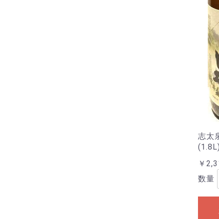
志太
(1.8L
￥2,3
数量