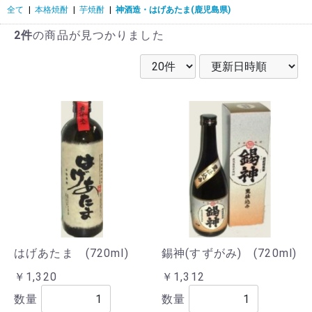
全て
|
本格焼酎
|
芋焼酎
|
神酒造・はげあたま(鹿児島県)
2件
の商品が見つかりました
はげあたま (720ml)
錫神(すずがみ) (720ml)
￥1,320
￥1,312
数量
数量