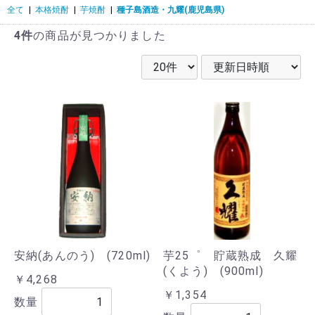
全て
|
本格焼酎
|
芋焼酎
|
種子島酒造・九耀(鹿児島県)
4件
の商品が見つかりました
安納(あんのう) (720ml)
芋25゜ 貯蔵熟成 久耀
(くよう) (900ml)
￥4,268
￥1,354
数量