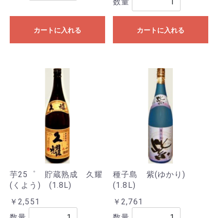
数量
カートに入れる
カートに入れる
芋25゜ 貯蔵熟成 久耀
種子島 紫(ゆかり)
(くよう) (1.8L)
(1.8L)
￥2,551
￥2,761
数量
数量