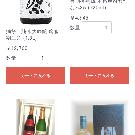
長期樽熟成 本格焼酎わた
なべ35 (720ml)
￥4,345
数量
獺祭 純米大吟醸 磨き二
割三分 (1.8L)
￥12,760
数量
カートに入れる
カートに入れる