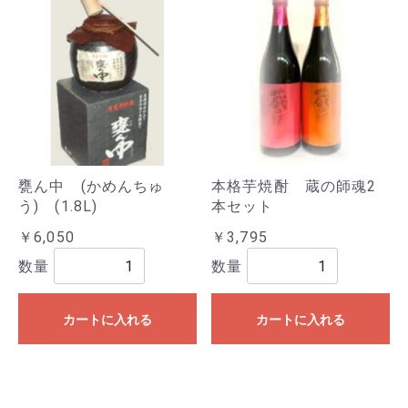
甕ん中 (かめんちゅ
本格芋焼酎 蔵の師魂2
う) (1.8L)
本セット
￥6,050
￥3,795
数量
数量
カートに入れる
カートに入れる