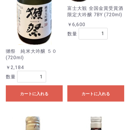
富士大観 全国金賞受賞酒
限定大吟醸 7BY (720ml)
￥6,600
数量
獺祭 純米大吟醸 ５０
(720ml)
￥2,184
数量
カートに入れる
カートに入れる