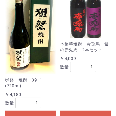
本格芋焼酎 赤兎馬・紫
の赤兎馬 2本セット
￥4,039
数量
獺祭 焼酎 39゜
(720ml)
￥4,180
数量