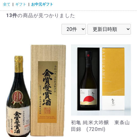
全て
|
ギフト
|
お中元ギフト
13件
の商品が見つかりました
初亀 純米大吟醸 東条山
田錦 (720ml)