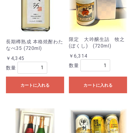
限定 大吟醸生詰 牧之
長期樽熟成 本格焼酎わた
(ぼくし) (720ml)
なべ35 (720ml)
￥6,314
￥4,345
数量
数量
カートに入れる
カートに入れる