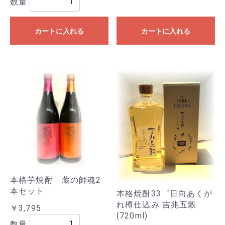
数量
カートに入れる
カートに入れる
本格芋焼酎 蔵の師魂2
本セット
本格焼酎33゜日向あくが
れ樽仕込み 吉兆五穀
￥3,795
(720ml)
数量