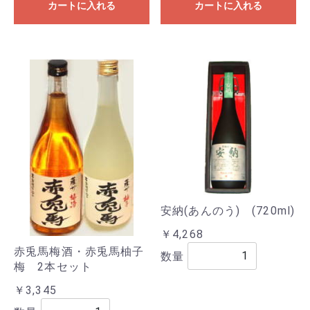
カートに入れる
カートに入れる
安納(あんのう) (720ml)
￥4,268
赤兎馬梅酒・赤兎馬柚子
数量
梅 2本セット
￥3,345