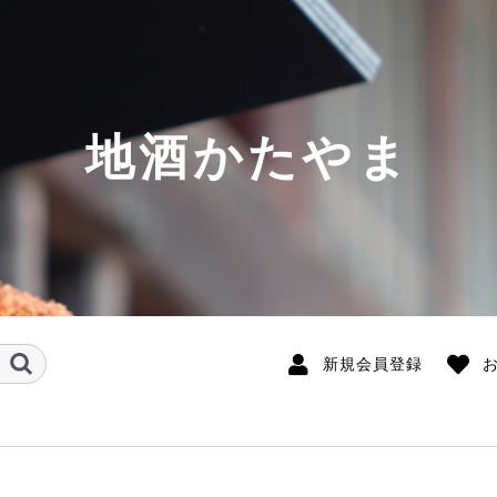
地酒かたやま
新規会員登録
酒
の取扱銘柄
銘柄(北～南)
希少酒
酛系の日本酒
味しい日本酒
開運 粋遙倶楽部PB
開運
開運波瀬正吉・限定酒
初亀・限定酒
初亀
國香
喜久醉
志太泉
正雪
白隠正宗
英君
小夜衣
若竹 おんな泣かせ
天虹
臥龍梅 鳳雛
駿州中屋
高砂
葵天下
富士錦
花の舞
出世城
喜平
萩錦
発泡生酒
白露垂珠 (山形県)
鯉川 (山形県)
上喜元(山形県)
秀鳳(山形県)
鯵ヶ澤(青森県)
南部美人 (岩手県)
雪の茅舎(秋田県)
阿櫻(秋田県)
飛良泉 (秋田県)
蔵王・ZAO (宮城県)
萩の鶴 (宮城県)
天明(福島県)
大那 (栃木県)
望 (栃木県)
文楽 (埼玉県)
出羽鶴 (秋田県)
武勇 (茨城県)
富士大観 (茨城県)
来福 (茨城県)
鶴齢(新潟県)
越路乃紅梅 (新潟県)
ゆきのまゆ (新潟県)
至(新潟県・佐渡島)
菱湖 (新潟県)
三笑楽 (富山県)
宗玄(石川県)
遊穂 (石川県)
七笑(長野県)
九郎右衛門 (長野県)
信州銘醸 (長野県)
蓬莱泉(愛知県)
奥 (愛知県)
長珍 (愛知県)
恵那山 (岐阜県)
W 蓬莱 (岐阜県)
半蔵 (三重県)
鈴鹿川 (三重県)
北島(滋賀県)
萩乃露 (滋賀県)
春鹿 (奈良県)
雑賀 (和歌山県)
七冠馬 (島根県)
龍力(兵庫県)
大典白菊 (岡山県)
神雷(広島県)
亀齢 (広島県)
西條鶴 (広島県)
天寶一(広島県)
獺祭(山口県)
長陽福娘(山口県)
山縣 (山口県)
南 (高知県)
久礼 (高知県)
酔鯨(高知県)
豊能梅 (高知県)
芳水 (徳島県)
白糸 (福岡県)
天吹(佐賀県)
七田 (佐賀県)
基山商店 (佐賀県)
香露 (熊本県)