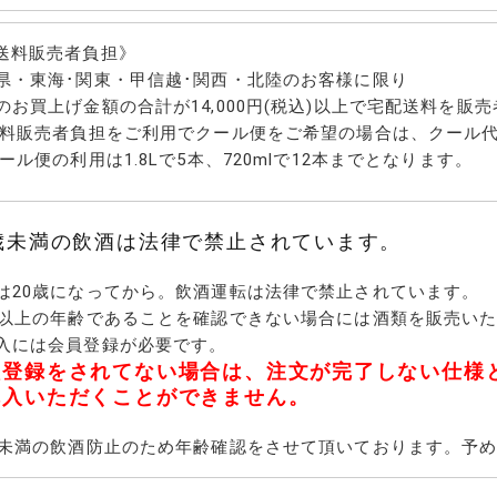
ースの梅酒
(和歌山県)
良県)
系の梅酒
梅酒
ースの梅酒
酎ベースの梅酒
麻・人参焼酎ベースの
ーベースの梅酒
リカーベースの梅酒
ースの梅酒
ある梅酒
った梅酒
めの梅酒
ル度の高い梅酒
送料販売者負担》
焼酎
ば・緑茶・栗・ぶどう
白玉醸造(鹿児島県)
天星酒造(鹿児島県)
KOSEI's 倶楽部(鹿児島県)
神川酒造・瀞とろ(鹿児島県)
小正醸造・蔵の師魂(鹿児島県)
濱田酒造・赤兎馬、鼈、伝(鹿児
大石酒造・鶴見、がんこ焼酎屋
霧島町蒸留所・明るい農村(鹿児
大山酒造・伊佐大泉
太久保酒造・杜の妖精(鹿児島
国分酒造(鹿児島県)
丸西焼酎・むかしむかし、うな
植園酒造・園乃露(鹿児島)
吹上焼酎・風憚(鹿児島県)
吉永酒造・砂のかけはし(鹿児島
神酒造・はげあたま(鹿児島県)
鹿児島酒造・にごり芋(鹿児島
長島研醸・しま美人(鹿児島県)
種子島酒造・九耀(鹿児島県)
寿海酒造・いも美(宮崎県)
古澤醸造・一壷春(宮崎県)
青ヶ島酒造・青酎(東京都・青ヶ
西吉田酒造・つくし(福岡県)
壱岐の蔵酒造株式会社・無一物
柳田酒造・べいすん(宮崎県)
国分酒造・時間の旅(鹿児島県)
藤居醸造・無農薬自然麦(大分
小野酒造・小野屋(大分県)
天山酒造・七田(佐賀県)
池亀酒造・流石(福岡県)
米焼酎・本坊、流石、大石、そ
天山酒造・七田(佐賀県)
県・東海･関東・甲信越･関西・北陸のお客様に限り
島県)
(鹿児島県)
島県)
県)
ぎ(鹿児島県)
県)
県)
島)
(長崎県)
県)
の他
のお買上げ金額の合計が14,000円(税込)以上で宅配送料を
送料販売者負担をご利用でクール便をご希望の場合は、クール
クール便の利用は1.8Lで5本、720mlで12本までとなります。
キュール
・みかん・すだち・レ
ぶどう・桃・イチゴ・
のリキュール
すももなどのリキュー
0歳未満の飲酒は法律で禁止されています。
フト
フト
フト
は20歳になってから。飲酒運転は法律で禁止されています。
歳以上の年齢であることを確認できない場合には酒類を販売い
入には会員登録が必要です。
員登録をされてない場合は、注文が完了しない仕様
購入いただくことができません。
歳未満の飲酒防止のため年齢確認をさせて頂いております。予