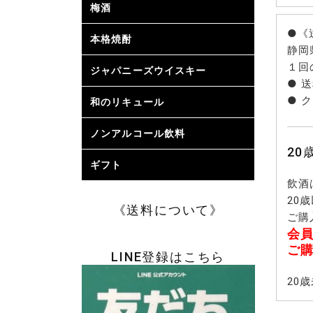
梅酒
日本酒ベ
雑賀梅酒 
梅乃宿 (奈
フルーツ
個性派の
芋焼酎ベ
麦・米焼
泡盛・胡
ブランデ
ホワイト
みりんベ
にごりの
黒糖を使
甘さ控え
アルコー
梅酒
●《
本格焼酎
芋焼酎
麦焼酎
米・酒粕
黒糖焼酎
泡盛・そ
静岡
焼酎
１回
ジャパニーズウイスキー
● 
● 
和のリキュール
柚子のリ
マンゴー
バナナ・
モンなど
すいか・
ル
ノンアルコール飲料
2
ギフト
お歳暮ギ
お中元ギ
父の日ギ
飲酒
20
《送料について》
ご購
会
ご
LINE登録はこちら
20