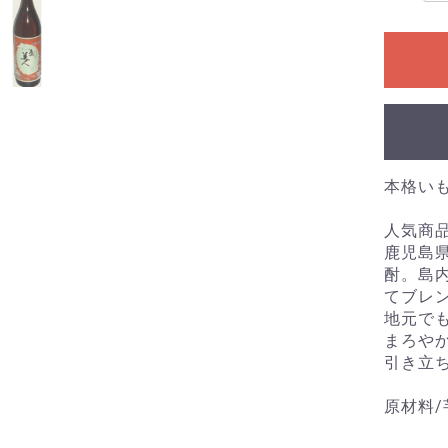
本格いも
人気商
鹿児島
酎。島
てブレ
地元で
まろや
引き立
原材料/