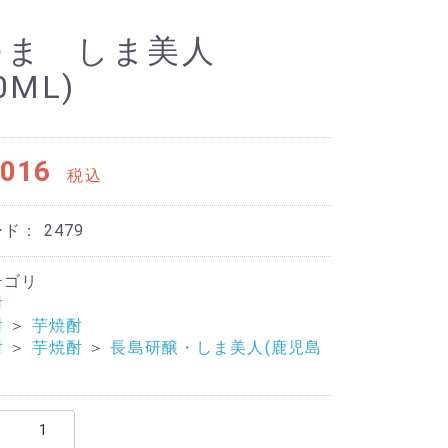
つま しま美人
0ML)
016
税込
ード：
2479
テゴリ
酎
酎
＞
芋焼酎
酎
＞
芋焼酎
＞
長島研醸・しま美人(鹿児島