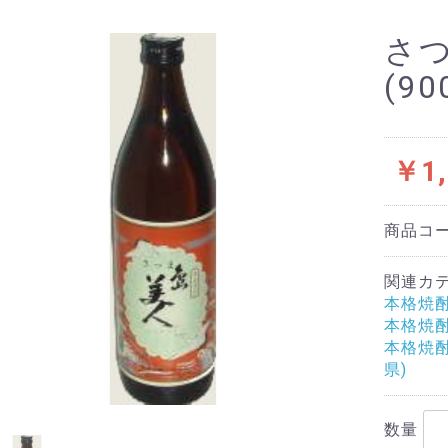
さ
(90
￥1,
商品コ
関連カ
本格焼
本格焼
本格焼
県)
数量