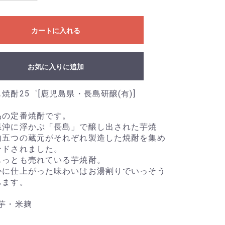
カートに入れる
お気に入りに追加
焼酎25゜[鹿児島県・長島研醸(有)]
品の定番焼酎です。
県沖に浮かぶ「長島」で醸し出された芋焼
内五つの蔵元がそれぞれ製造した焼酎を集め
ンドされました。
もっとも売れている芋焼酎。
かに仕上がった味わいはお湯割りでいっそう
ちます。
芋・米麹