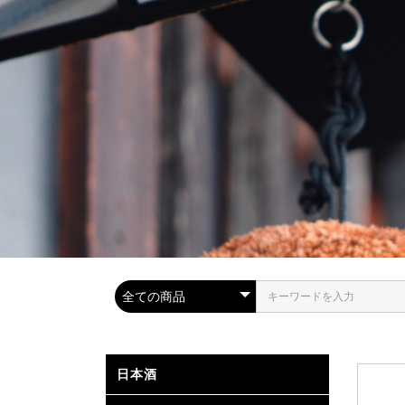
日本酒
金賞受賞
静岡県内
全国の取扱
高級酒・
山廃・生
お燗で美
..
.