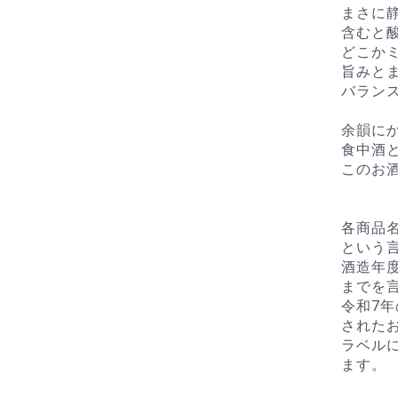
まさに
含むと
どこか
旨みと
バラン
余韻に
食中酒
このお
各商品名
という
酒造年
までを
令和7年
された
ラベル
ます。