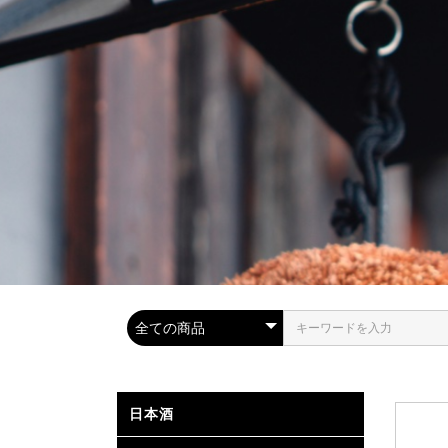
日本酒
金賞受賞
静岡県内
全国の取扱
高級酒・
山廃・生
お燗で美
..
.