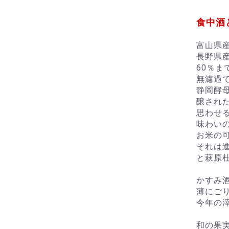
食中酒
富山県
長野県
60％
無濾過
静岡酵
醸され
思わせ
味わい
お米の
それは
と萩原
かすみ
薄にご
今年の
和の果