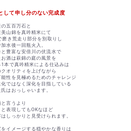
として申し分のない完成度
産の五百万石と
産美山錦を真吟精米にて
まで磨き荒走り部分を別取りし
で加水後一回瓶火入。
母と豊富な安倍川の伏流水で
たお酒は萩錦の庭の風景を
る1本で真吟精米による仕込みは
のクオリティを上げながら
可能性を見極めるためのチャレンジ
進化ではなく深化を目指している
杜氏はおっしゃいます。
酒と言うより
りと表現してもOKなほど
滓はしっかりと見受けられます。
実をイメージする穏やかな香りは