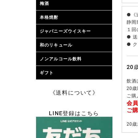
梅酒
日本酒ベ
雑賀梅酒 
梅乃宿 (奈
フルーツ
個性派の
芋焼酎ベ
麦・米焼
泡盛・胡
ブランデ
ホワイト
みりんベ
にごりの
黒糖を使
甘さ控え
アルコー
梅酒
●《
本格焼酎
芋焼酎
麦焼酎
米・酒粕
黒糖焼酎
泡盛・そ
静岡
焼酎
１回
ジャパニーズウイスキー
● 
● 
和のリキュール
柚子のリ
マンゴー
バナナ・
モンなど
すいか・
ル
ノンアルコール飲料
2
ギフト
お歳暮ギ
お中元ギ
父の日ギ
飲酒
20
《送料について》
ご購
会
ご
LINE登録はこちら
20