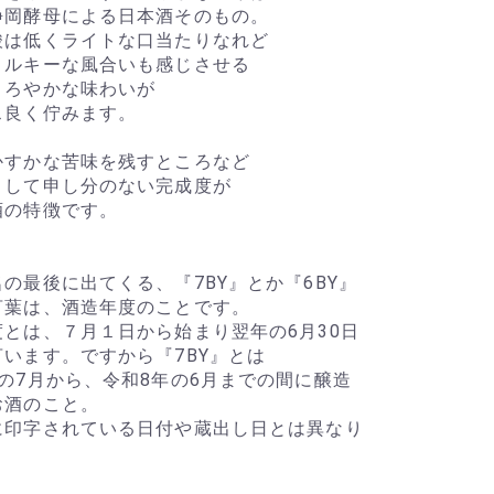
静岡酵母による日本酒そのもの。
酸は低くライトな口当たりなれど
ミルキーな風合いも感じさせる
まろやかな味わいが
ス良く佇みます。
かすかな苦味を残すところなど
として申し分のない完成度が
酒の特徴です。
の最後に出てくる、『7BY』とか『6BY』
言葉は、酒造年度のことです。
度とは、７月１日から始まり翌年の6月30日
言います。ですから『7BY』とは
の7月から、令和8年の6月までの間に醸造
お酒のこと。
に印字されている日付や蔵出し日とは異なり