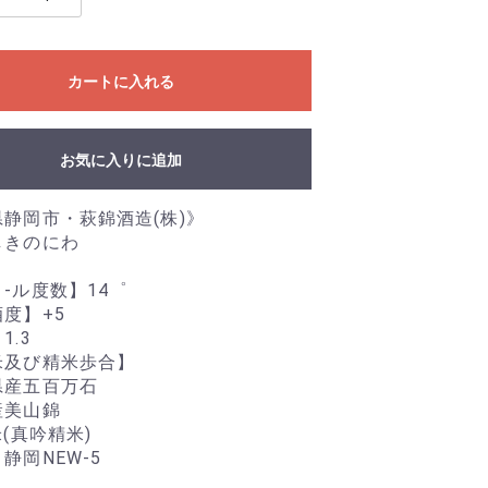
カートに入れる
お気に入りに追加
静岡市・萩錦酒造(株)》
しきのにわ
-ル度数】14゜
度】+5
1.3
米及び精米歩合】
産五百万石
産美山錦
米(真吟精米)
静岡NEW-5