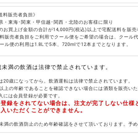
ースの梅酒
(和歌山県)
良県)
系の梅酒
梅酒
ースの梅酒
酎ベースの梅酒
麻・人参焼酎ベースの
ーベースの梅酒
リカーベースの梅酒
ースの梅酒
ある梅酒
った梅酒
めの梅酒
ル度の高い梅酒
送料販売者負担》
焼酎
ば・緑茶・栗・ぶどう
白玉醸造(鹿児島県)
天星酒造(鹿児島県)
KOSEI's 倶楽部(鹿児島県)
神川酒造・瀞とろ(鹿児島県)
小正醸造・蔵の師魂(鹿児島県)
濱田酒造・赤兎馬、鼈、伝(鹿児
大石酒造・鶴見、がんこ焼酎屋
霧島町蒸留所・明るい農村(鹿児
大山酒造・伊佐大泉
太久保酒造・杜の妖精(鹿児島
国分酒造(鹿児島県)
丸西焼酎・むかしむかし、うな
植園酒造・園乃露(鹿児島)
吹上焼酎・風憚(鹿児島県)
吉永酒造・砂のかけはし(鹿児島
神酒造・はげあたま(鹿児島県)
鹿児島酒造・にごり芋(鹿児島
長島研醸・しま美人(鹿児島県)
種子島酒造・九耀(鹿児島県)
寿海酒造・いも美(宮崎県)
古澤醸造・一壷春(宮崎県)
青ヶ島酒造・青酎(東京都・青ヶ
西吉田酒造・つくし(福岡県)
壱岐の蔵酒造株式会社・無一物
柳田酒造・べいすん(宮崎県)
国分酒造・時間の旅(鹿児島県)
藤居醸造・無農薬自然麦(大分
小野酒造・小野屋(大分県)
天山酒造・七田(佐賀県)
池亀酒造・流石(福岡県)
米焼酎・本坊、流石、大石、そ
天山酒造・七田(佐賀県)
県・東海･関東・甲信越･関西・北陸のお客様に限り
島県)
(鹿児島県)
島県)
県)
ぎ(鹿児島県)
県)
県)
島)
(長崎県)
県)
の他
のお買上げ金額の合計が14,000円(税込)以上で宅配送料を
送料販売者負担をご利用でクール便をご希望の場合は、クール
クール便の利用は1.8Lで5本、720mlで12本までとなります。
キュール
・みかん・すだち・レ
ぶどう・桃・イチゴ・
のリキュール
すももなどのリキュー
0歳未満の飲酒は法律で禁止されています。
フト
フト
フト
は20歳になってから。飲酒運転は法律で禁止されています。
歳以上の年齢であることを確認できない場合には酒類を販売い
入には会員登録が必要です。
員登録をされてない場合は、注文が完了しない仕様
購入いただくことができません。
歳未満の飲酒防止のため年齢確認をさせて頂いております。予