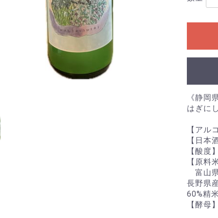
《静岡県
はぎに
【アルコ
【日本酒
【酸度】
【原料
富山県
長野県
60%精
【酵母】