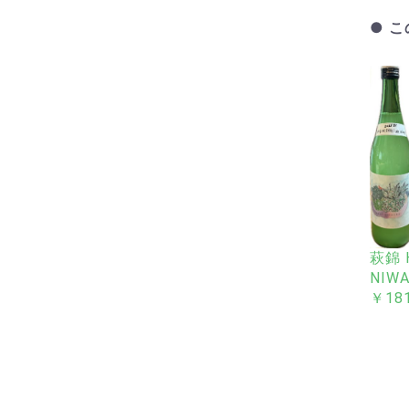
● 
萩錦 H
NIWA
￥18