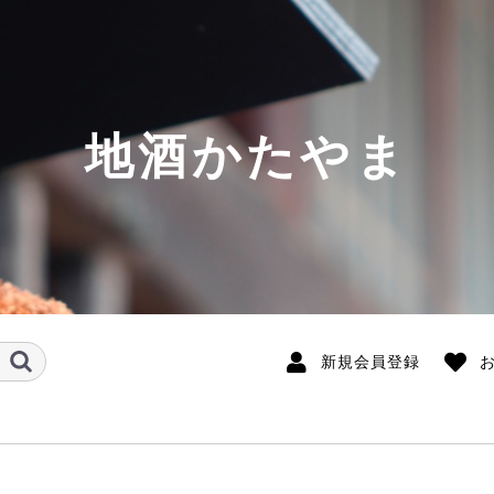
地酒かたやま
新規会員登録
酒
の取扱銘柄
銘柄(北～南)
希少酒
酛系の日本酒
味しい日本酒
開運 粋遙倶楽部PB
開運
開運波瀬正吉・限定酒
初亀・限定酒
初亀
國香
喜久醉
志太泉
正雪
白隠正宗
英君
小夜衣
若竹 おんな泣かせ
天虹
臥龍梅 鳳雛
駿州中屋
高砂
葵天下
富士錦
花の舞
出世城
喜平
萩錦
発泡生酒
白露垂珠 (山形県)
鯉川 (山形県)
上喜元(山形県)
秀鳳(山形県)
鯵ヶ澤(青森県)
南部美人 (岩手県)
雪の茅舎(秋田県)
阿櫻(秋田県)
飛良泉 (秋田県)
蔵王・ZAO (宮城県)
萩の鶴 (宮城県)
天明(福島県)
大那 (栃木県)
望 (栃木県)
文楽 (埼玉県)
出羽鶴 (秋田県)
武勇 (茨城県)
富士大観 (茨城県)
来福 (茨城県)
鶴齢(新潟県)
越路乃紅梅 (新潟県)
ゆきのまゆ (新潟県)
至(新潟県・佐渡島)
菱湖 (新潟県)
三笑楽 (富山県)
宗玄(石川県)
遊穂 (石川県)
七笑(長野県)
九郎右衛門 (長野県)
信州銘醸 (長野県)
蓬莱泉(愛知県)
奥 (愛知県)
長珍 (愛知県)
恵那山 (岐阜県)
W 蓬莱 (岐阜県)
半蔵 (三重県)
鈴鹿川 (三重県)
北島(滋賀県)
萩乃露 (滋賀県)
春鹿 (奈良県)
雑賀 (和歌山県)
七冠馬 (島根県)
龍力(兵庫県)
大典白菊 (岡山県)
神雷(広島県)
亀齢 (広島県)
西條鶴 (広島県)
天寶一(広島県)
獺祭(山口県)
長陽福娘(山口県)
山縣 (山口県)
南 (高知県)
久礼 (高知県)
酔鯨(高知県)
豊能梅 (高知県)
芳水 (徳島県)
白糸 (福岡県)
天吹(佐賀県)
七田 (佐賀県)
基山商店 (佐賀県)
香露 (熊本県)