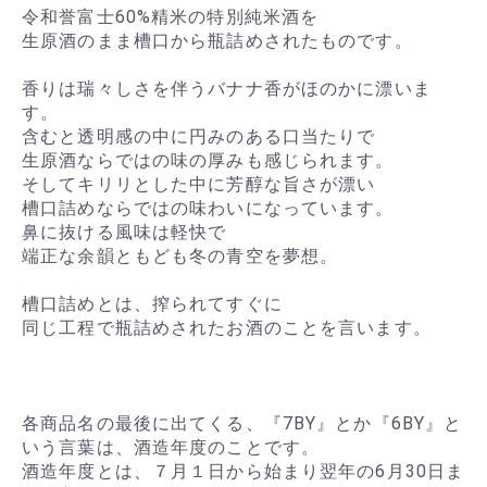
令和誉富士60%精米の特別純米酒を
生原酒のまま槽口から瓶詰めされたものです。
香りは瑞々しさを伴うバナナ香がほのかに漂いま
す。
含むと透明感の中に円みのある口当たりで
生原酒ならではの味の厚みも感じられます。
そしてキリリとした中に芳醇な旨さが漂い
槽口詰めならではの味わいになっています。
鼻に抜ける風味は軽快で
端正な余韻ともども冬の青空を夢想。
槽口詰めとは、搾られてすぐに
同じ工程で瓶詰めされたお酒のことを言います。
各商品名の最後に出てくる、『7BY』とか『6BY』と
いう言葉は、酒造年度のことです。
酒造年度とは、７月１日から始まり翌年の6月30日ま